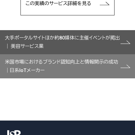
この実績のサービス詳細を見る
投
大手ポータルサイトほか約80媒体に主催イベントが掲出
稿
｜ 美容サービス業
ナ
ビ
米国市場におけるブランド認知向上と情報開示の成功
ゲ
｜日系IoTメーカー
ー
シ
ョ
ン
お問い合わせはこちら