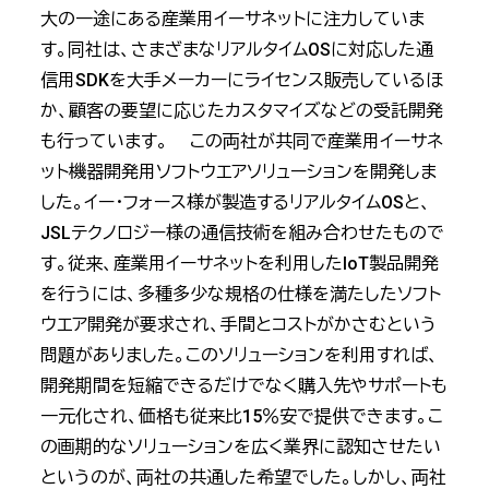
大の一途にある産業用イーサネットに注力していま
す。同社は、さまざまなリアルタイムOSに対応した通
信用SDKを大手メーカーにライセンス販売しているほ
か、顧客の要望に応じたカスタマイズなどの受託開発
も行っています。 この両社が共同で産業用イーサネ
ット機器開発用ソフトウエアソリューションを開発しま
した。イー・フォース様が製造するリアルタイムOSと、
JSLテクノロジー様の通信技術を組み合わせたもので
す。従来、産業用イーサネットを利用したIoT製品開発
を行うには、多種多少な規格の仕様を満たしたソフト
ウエア開発が要求され、手間とコストがかさむという
問題がありました。このソリューションを利用すれば、
開発期間を短縮できるだけでなく購入先やサポートも
一元化され、価格も従来比15％安で提供できます。こ
の画期的なソリューションを広く業界に認知させたい
というのが、両社の共通した希望でした。しかし、両社