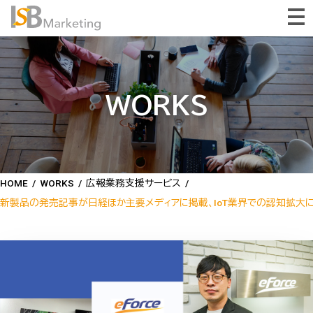
WORKS
HOME
/
WORKS
/
広報業務支援サービス
/
新製品の発売記事が日経ほか主要メディアに掲載、IoT業界での認知拡大に貢