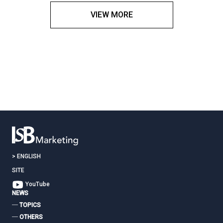
VIEW MORE
>
ENGLISH
SITE
YouTube
NEWS
― TOPICS
― OTHERS