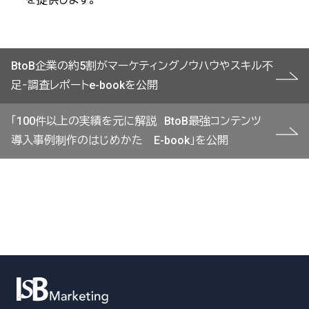
投
BtoB企業の約5割がマーケティングノウハウやスキル不
稿
足‐調査レポートe-bookを公開
ナ
ビ
「100件以上の実績を元に解説 BtoB最強コンテンツ
ゲ
導入事例制作のはじめかた E-book」を公開
ー
シ
ョ
ン