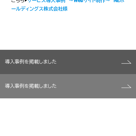
こちら▶
サービス導入事例 ～Webサイト制作～ NEホ
ールディングス株式会社様
投
導入事例を掲載しました
稿
ナ
ビ
導入事例を掲載しました
ゲ
ー
シ
ョ
ン
お問い合わせはこちら