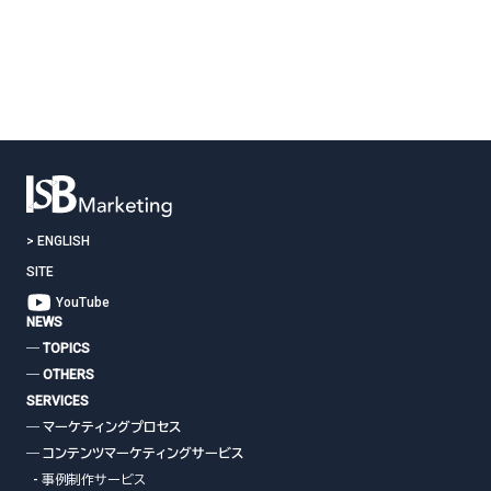
シ
ョ
ン
お問い合わせはこちら
>
ENGLISH
SITE
YouTube
NEWS
― TOPICS
― OTHERS
SERVICES
― マーケティングプロセス
― コンテンツマーケティングサービス
- 事例制作サービス