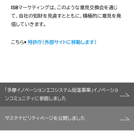
ISBマーケティングは、このような意見交換会を通じ
て、自社の知財を見直すとともに、積極的に意見を発
信していきます。
こちら▶
特許庁（外部サイトに移動します）
投
「多摩イノベーションエコシステム促進事業」イノベーショ
稿
ンコミュニティに参画しました
ナ
ビ
サステナビリティページを公開しました
ゲ
ー