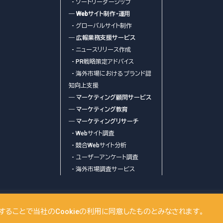
- ソートリーダーシップ
― Webサイト制作・運用
- グローバルサイト制作
― 広報業務支援サービス
- ニュースリリース作成
- PR戦略策定アドバイス
- 海外市場におけるブランド認
知向上支援
― マーケティング顧問サービス
― マーケティング教育
― マーケティングリサーチ
- Webサイト調査
- 競合Webサイト分析
- ユーザーアンケート調査
- 海外市場調査サービス
ts Reserved.
覧することで当社のCookieの利用に同意したものとみなされます。