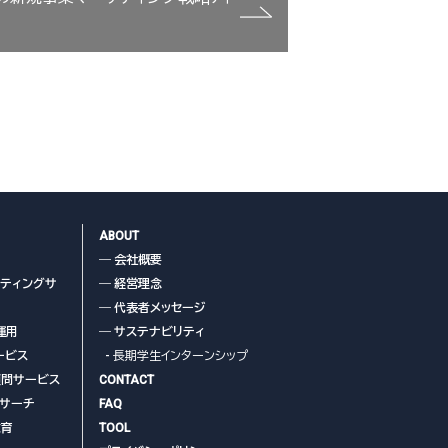
ABOUT
― 会社概要
ケティングサ
― 経営理念
― 代表者メッセージ
運用
― サステナビリティ
ービス
- 長期学生インターンシップ
顧問サービス
CONTACT
リサーチ
FAQ
教育
TOOL