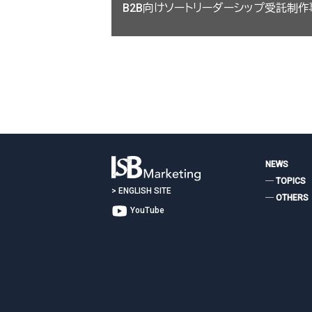
B2B向けソートリーダーシップ受託制
稿
ナ
ビ
ゲ
ー
お問い合わせは
シ
ョ
ン
NEWS
― TOPICS
>
ENGLISH SITE
― OTHERS
YouTube