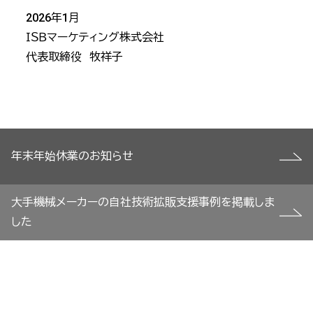
2026年1月
ＩＳＢマーケティング株式会社
代表取締役 牧祥子
投
年末年始休業のお知らせ
稿
ナ
ビ
大手機械メーカーの自社技術拡販支援事例を掲載しま
ゲ
した
ー
シ
ョ
ン