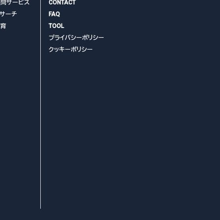
顧問サービス
CONTACT
リサーチ
FAQ
教育
TOOL
プライバシーポリシー
クッキーポリシー
者に提供、開示等はい
る事務に利用する場合の
場合がございます。そ