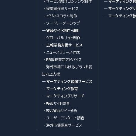
- サービス紹介コンテンツ制作
― マーケティング
を目的とする調査分析のため
- 提案書作成サービス
― マーケティング
- ビジネスコラム制作
― マーケティング
- ソートリーダーシップ
― Webサイト制作・運用
- グローバルサイト制作
いて、あらかじめご本人から同意をいただいた提供先以外の第三
― 広報業務支援サービス
定個人情報は、ご本人の同意があった場合であっても法令の定め
- ニュースリリース作成
- PR戦略策定アドバイス
への提供はいたしません。
- 海外市場におけるブランド認
知向上支援
― マーケティング顧問サービス
だいた場合
― マーケティング教育
合
― マーケティングリサーチ
- Webサイト調査
- 競合Webサイト分析
- ユーザーアンケート調査
- 海外市場調査サービス
的を達成するため、個人情報の取り扱いを業務委託先に委託する