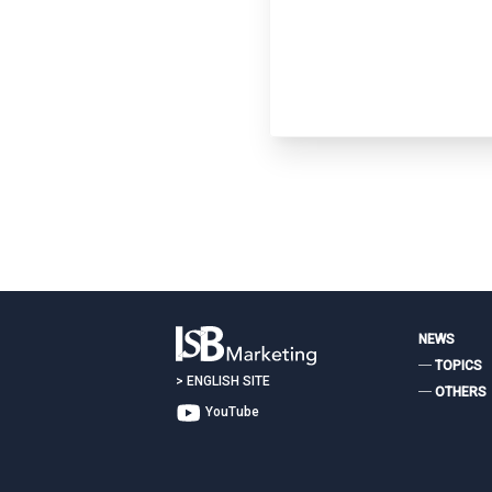
個人情報とは
個人に関する情報であ
行口座番号等の情報に
個人を識別することが
個人情報の利用目的
お問い合わせは
当社は、以下に定める
ンバーをその内容に含
NEWS
― TOPICS
>
ENGLISH SITE
― OTHERS
・当社の業務遂行のた
YouTube
・従業員の雇用（採用
・お問合せに対するご
・当社所のサービス・