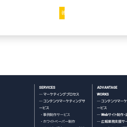
って、当該情報に含まれる氏名、生年月日、電話番号、住所、勤務先
より特定の個人を識別できるもの、他の情報との照合が容易にで
できるものを意味します。
こちら
利用目的の範囲内で、皆さまの個人情報を利用いたします。また、
む個人情報）は法令の定める事務でのみ利用します。
SERVICES
ADVANTAGE
― マーケティングプロセス
WORKS
― コンテンツマーケティングサ
― コンテンツマー
め
ービス
ービス
を含む）および人事管理
- 事例制作サービス
― Webサイト制作・
連絡・ご回答のため
- ホワイトペーパー制作
― 広報業務支援サ
事務所情報のご案内や、有益と思われる情報等のお知らせのため