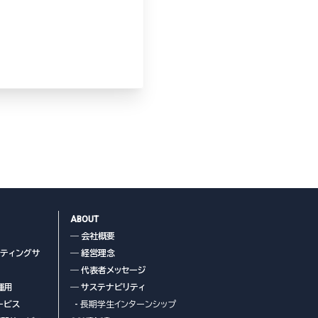
、クレジット番号、銀
き、それにより特定の
特定個人情報（マイナ
ABOUT
― 会社概要
ケティングサ
― 経営理念
― 代表者メッセージ
運用
― サステナビリティ
ービス
- 長期学生インターンシップ