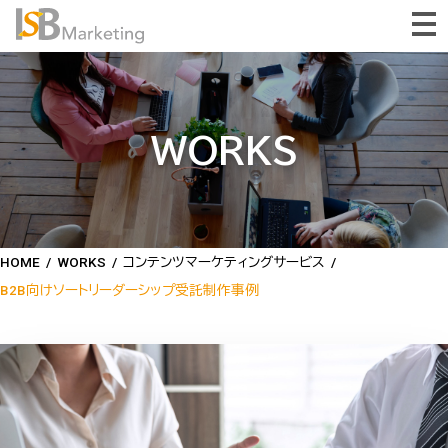
WORKS
HOME
/
WORKS
/
コンテンツマーケティングサービス
/
B2B向けソートリーダーシップ受託制作事例