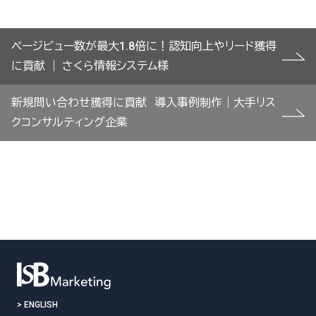
投
ページビュー数が最大1.8倍に！認知向上やリード獲得
稿
に貢献 ｜ さくら情報システム様
ナ
ビ
新規問い合わせ獲得に貢献 導入事例制作｜大手リス
ゲ
クコンサルティング企業
ー
シ
ョ
ン
>
ENGLISH