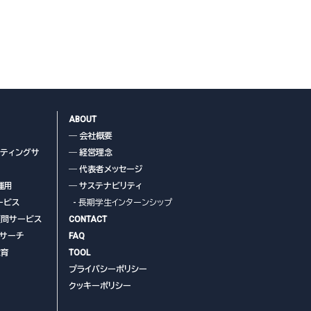
ABOUT
― 会社概要
ケティングサ
― 経営理念
― 代表者メッセージ
運用
― サステナビリティ
ービス
- 長期学生インターンシップ
顧問サービス
CONTACT
リサーチ
FAQ
教育
TOOL
プライバシーポリシー
クッキーポリシー