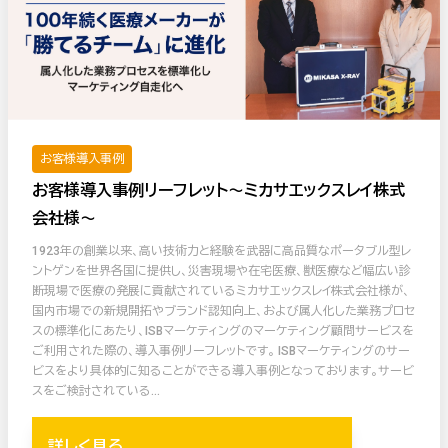
お客様導入事例
お客様導入事例リーフレット〜ミカサエックスレイ株式
会社様〜
1923年の創業以来、高い技術力と経験を武器に高品質なポータブル型レ
ントゲンを世界各国に提供し、災害現場や在宅医療、獣医療など幅広い診
断現場で医療の発展に貢献されているミカサエックスレイ株式会社様が、
国内市場での新規開拓やブランド認知向上、および属人化した業務プロセ
スの標準化にあたり、ISBマーケティングのマーケティング顧問サービスを
ご利用された際の、導入事例リーフレットです。 ISBマーケティングのサー
ビスをより具体的に知ることができる導入事例となっております。サービ
スをご検討されている…
詳しく見る